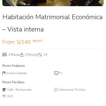
Habitación Matrimonial Económica
– Vista interna
From:
S/
140
/NIGHT
2 Plazas
2 Persons
14
Room Features
Ducha Caliente
TV
Room Facilities
Café - Restaurante
Informacion Turistica
WiFi