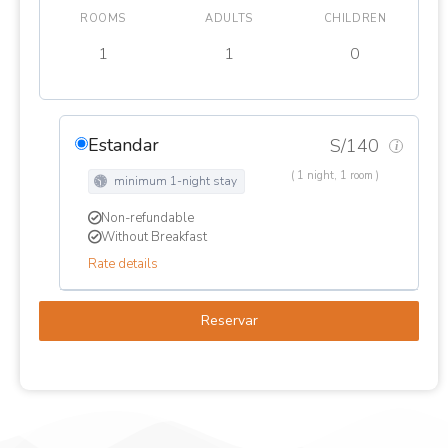
ROOMS
ADULTS
CHILDREN
Estandar
S/
140
i
( 1 night, 1 room )
minimum 1-night stay
Non-refundable
Without Breakfast
Rate details
Reservar